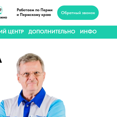
Работаем по Перми
Обратный звонок
и Пермскому краю
имно
ИЙ ЦЕНТР
ДОПОЛНИТЕЛЬНО
ИНФО
А
Вызов нарколога