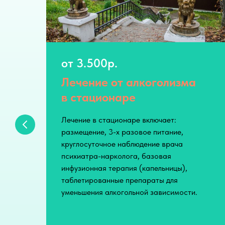
от 3.500р.
Лечение от алкоголизма
в стационаре
у и
Лечение в стационаре включает:
на
размещение, 3-х разовое питание,
я
круглосуточное наблюдение врача
психиатра-нарколога, базовая
инфузионная терапия (капельницы),
ля
таблетированные препараты для
ть
уменьшения алкогольной зависимости.