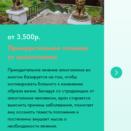
от 3.500р.
о
Принудительное лечение
Л
от алкоголизма
а
Принудительное лечение алкоголизма во
Хр
многом базируется на том, чтобы
за
мотивировать больного к изменению
дл
образа жизни. Беседуя со страдающим от
ал
алкоголизма человеком, врач старается
пь
выяснить причины заболевания, помогает
об
ему осознать тяжесть положения и
ал
постепенно внушает мысль о
ал
необходимости лечения.
вы