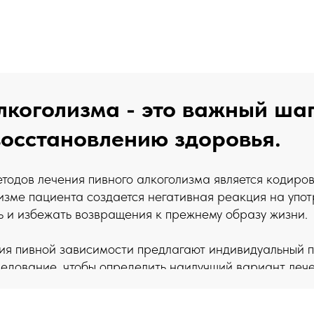
лкоголизма - это важный шаг
осстановлению здоровья.
одов лечения пивного алкоголизма является кодиров
низме пациента создается негативная реакция на упот
ь и избежать возвращения к прежнему образу жизни.
ия пивной зависимости предлагают индивидуальный п
едование, чтобы определить наилучший вариант лече
омплексной программы, которая включает в себя пси