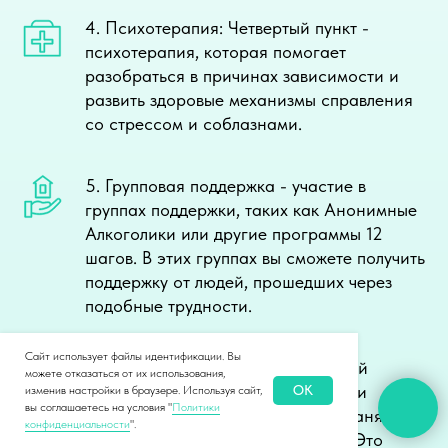
4. Психотерапия: Четвертый пункт -
психотерапия, которая помогает
разобраться в причинах зависимости и
развить здоровые механизмы справления
со стрессом и соблазнами.
5. Групповая поддержка - участие в
группах поддержки, таких как Анонимные
Алкоголики или другие программы 12
шагов. В этих группах вы сможете получить
поддержку от людей, прошедших через
подобные трудности.
Сайт использует файлы идентификации. Вы
6. Развитие новых навыков: Шестой
можете отказаться от их использования,
период - развитие новых навыков и
OK
изменив настройки в браузере. Используя сайт,
вы соглашаетесь на условия "
Политики
интересов, которые помогут вам занять
конфиденциальности
".
время и укрепить вашу трезвость. Это