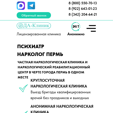
8 (800) 550-70-13
8 (922) 643-01-23
8 (342) 204-64-21
Обратный звонок
Лицензированная клиника
Анонимно
ПСИХИАТР
НАРКОЛОГ ПЕРМЬ
ся противопоказания, необходима консультация
Работа
специалиста. 18+
и Перм
ЧАСТНАЯ НАРКОЛОГИЧЕСКАЯ КЛИНИКА И
НАРКОЛОГИЧЕСКИЙ РЕАБИЛИТАЦИОННЫЙ
Вызов нарколога
ЦЕНТР В ЧЕРТЕ ГОРОДА ПЕРМЬ В ОДНОМ
МЕСТЕ
КРУГЛОСУТОЧНАЯ
НАРКОЛОГИЧЕСКАЯ КЛИНИКА
Выезд бригады квалифицированных
врачей без праздников и выходных
ЛЕЧЕНИЕ
НАРКОЛОГ
НАРКОЛОГИЧЕСКИЙ ЦЕНТ
ДОП
АНОНИМНАЯ НАРКОЛОГИЧЕСКАЯ
НАРКОМАНИИ
КЛИНИКА